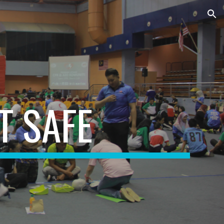
ion
T SAFE