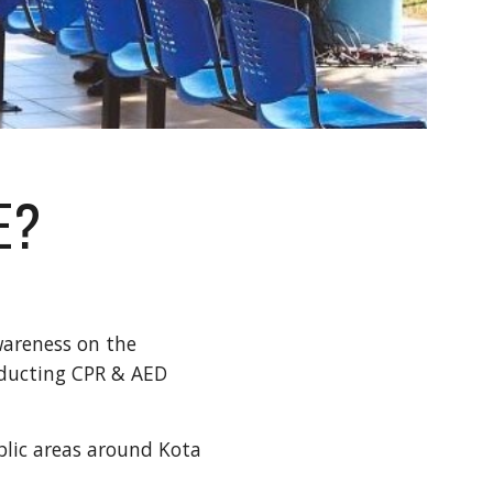
E?
wareness on the
ducting CPR & AED
blic areas around Kota